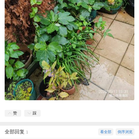
赞
踩
全部回复
看全部
倒序浏览
1