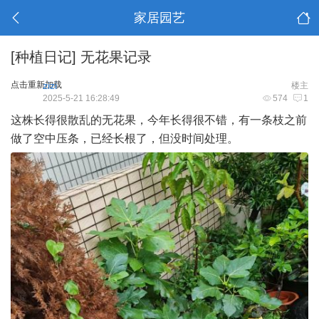
家居园艺
[种植日记]
无花果记录
点击重新加载
zizi
楼主
2025-5-21 16:28:49
574
1
这株长得很散乱的无花果，今年长得很不错，有一条枝之前
做了空中压条，已经长根了，但没时间处理。