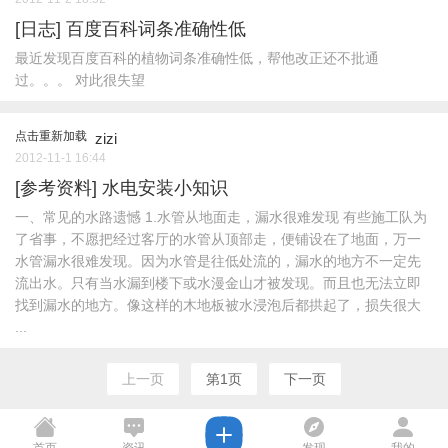
[日志]
百度百科词条准确性低
最近发现百度百科的植物词条准确性低，帮他改正还不批通
过。。。 对此很失望
点击重新加载
zizi
2012-11-1 16:44
[参考资料]
水电安装小知识
一、常见的水路遗憾 1.水管从地面走，漏水很难发现 有些施工队为
了省事，不愿把经过客厅的水管从顶部走，便铺设在了地面，万一
水管漏水很难发现。因为水管是往低处流的，漏水的地方不一定先
流出水。只有当水漏到楼下或水漫金山才被发现。而且也无法立即
找到漏水的地方。像这样的木地板被水浸泡后都拱起了，损失很大
...
上一页
第1页
下一页