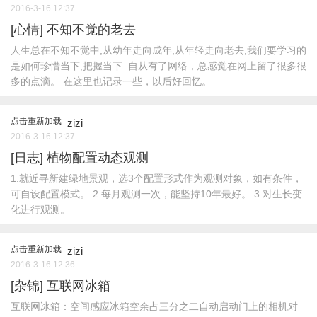
2016-3-16 12:37
[心情]
不知不觉的老去
人生总在不知不觉中,从幼年走向成年,从年轻走向老去,我们要学习的
是如何珍惜当下,把握当下. 自从有了网络，总感觉在网上留了很多很
多的点滴。 在这里也记录一些，以后好回忆。
点击重新加载
zizi
2016-3-16 12:37
[日志]
植物配置动态观测
1.就近寻新建绿地景观，选3个配置形式作为观测对象，如有条件，
可自设配置模式。 2.每月观测一次，能坚持10年最好。 3.对生长变
化进行观测。
点击重新加载
zizi
2016-3-16 12:36
[杂锦]
互联网冰箱
互联网冰箱：空间感应冰箱空余占三分之二自动启动门上的相机对