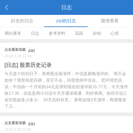
日志
好友的日志
zizi的日志
随便看看
网站事务
日志
参考资料
花园
杂锦
心情
点击重新加载
zizi
2016-3-16 12:49
[日志]
股票历史记录
今天是个特别日子，券商股全面涨停，中信是最晚涨停的。 明天会
如何？我觉得是回调，其它不会，但我觉得中信会。 把环境也说
说：中信由一个月前的14元反弹到现在的涨停前15.77元，今天涨停
收17.35，信息是周小川说今天开通深港通，利好券商。前些天说汇
金控股超多少多少。 20天后的补充： 券商连续3天涨停，再缓慢涨
了几 ...
点击重新加载
zizi
2016-3-16 12:46