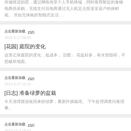
存储情况拍照，通过网络传至个人手机终端，同时推荐附近的食物
电商供采购，无线支付后电商通过无人机定点投送至该户的保鲜
箱。 开始无体验的智能式生活 ...
点击重新加载
zizi
2015-5-17 09:55
[花园]
庭院的变化
这里记录庭院的变化，低成本， 旧图： 花盆好多，有水管阻碍，不
想破坏地面。
点击重新加载
zizi
2013-3-27 22:15
[日志]
准备绿萝的盆栽
今天清理摆设收回来的绿萝，重新扦插栽培。 下午处理调查问卷琐
事。
点击重新加载
zizi
2012-11-2 18:52