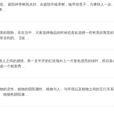
息。 庭院种枣树风水好。在庭院中植枣树，喻早得贵子，凡事快人一步。
...
美的期盼，在生活中，大家选择物品的时候也喜欢选择一些有美好寓意的
利的。【福 ...
达情人之间的感情。将一支半开的红玫瑰衬上一片形色漂亮的绿叶，然后装
个精美秀 ...
的灵性，植物的阴阳属性，植物与人、与环境以及植物之间的五行关系
物有阴阳属 ...