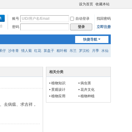
设为首页
收藏本站
账号
自动登录
找回密码
始
密码
立即注册
登录
快捷导航
果仔
沙冬青
情人菊
红花
算盘子
粗叶榕
吊兰
罗汉松
月季
水仙
相关分类
•
植物知识
•
病虫害
•
景观设计
•
花卉文化
•
植物应用
•
植物种植
、去病瘟、求吉祥，