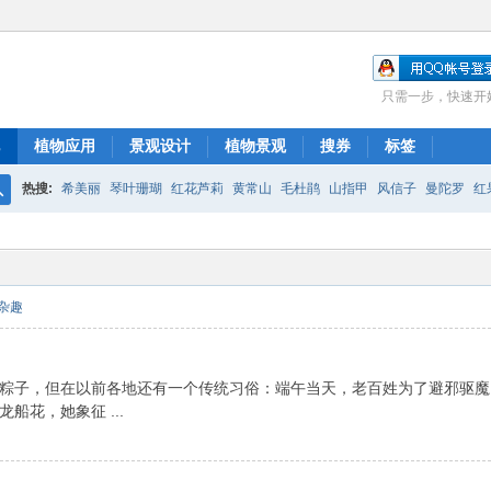
只需一步，快速开
植物应用
景观设计
植物景观
搜券
标签
热搜:
希美丽
琴叶珊瑚
红花芦莉
黄常山
毛杜鹃
山指甲
风信子
曼陀罗
红
搜
红花继木
银杏
索
杂趣
粽子，但在以前各地还有一个传统习俗：端午当天，老百姓为了避邪驱魔
花，她象征 ...