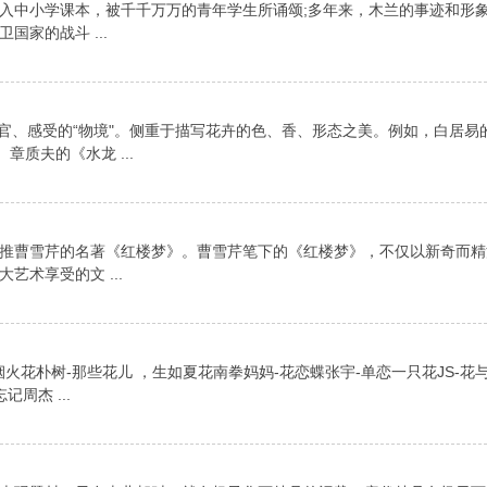
入中小学课本，被千千万万的青年学生所诵颂;多年来，木兰的事迹和形
家的战斗 ...
官、感受的“物境"。侧重于描写花卉的色、香、形态之美。例如，白居易
质夫的《水龙 ...
推曹雪芹的名著《红楼梦》。曹雪芹笔下的《红楼梦》，不仅以新奇而精
术享受的文 ...
烟火花朴树-那些花儿 ，生如夏花南拳妈妈-花恋蝶张宇-单恋一只花JS-花
记周杰 ...