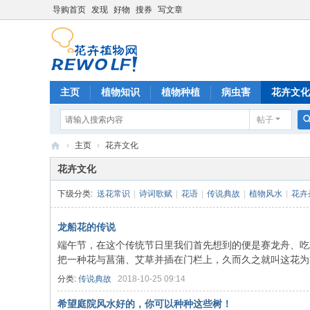
导购首页
发现
好物
搜券
写文章
主页
植物知识
植物种植
病虫害
花卉文化
帖子
›
主页
›
花卉文化
花
花卉文化
卉
下级分类:
送花常识
|
诗词歌赋
|
花语
|
传说典故
|
植物风水
|
花卉
植
物
龙船花的传说
端午节，在这个传统节日里我们首先想到的便是赛龙舟、吃
网
把一种花与菖蒲、艾草并插在门栏上，久而久之就叫这花为龙船
分类:
传说典故
2018-10-25 09:14
希望庭院风水好的，你可以种种这些树！