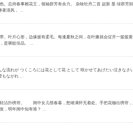
艳色。总持春事赖花王，领袖群芳有余力。 杂咏牡丹二首 赵新 显 绿群芳
清风， ...
带。叶片心形，边缘披有柔毛。每逢夏秋之间，在叶腋就会绽开一簇簇黄
驱蚊佳品。 ...
んな流れが つくころには花として花 として 咲かせてあげたい泣きなさ
ながれ ...
絮轻沾扑绣帘。 闺中女儿惜春暮，愁绪满怀无着处。手把花锄出绣帘，
明年闺中知有谁？ ...