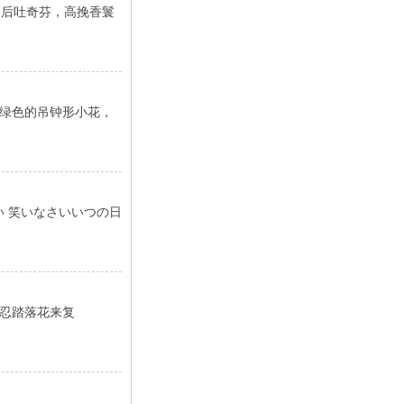
卸后吐奇芬，高挽香鬟
绿色的吊钟形小花，
い 笑いなさいいつの日
忍踏落花来复