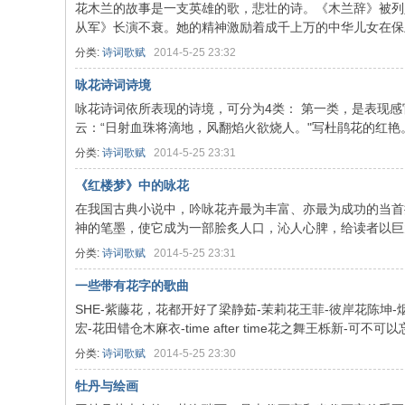
花木兰的故事是一支英雄的歌，悲壮的诗。《木兰辞》被列
从军》长演不衰。她的精神激励着成千上万的中华儿女在保卫国
分类:
诗词歌赋
2014-5-25 23:32
咏花诗词诗境
咏花诗词依所表现的诗境，可分为4类： 第一类，是表现感
云：“日射血珠将滴地，风翻焰火欲烧人。"写杜鹃花的红艳。章
分类:
诗词歌赋
2014-5-25 23:31
《红楼梦》中的咏花
在我国古典小说中，吟咏花卉最为丰富、亦最为成功的当首
神的笔墨，使它成为一部脍炙人口，沁人心脾，给读者以巨大艺
分类:
诗词歌赋
2014-5-25 23:31
一些带有花字的歌曲
SHE-紫藤花，花都开好了梁静茹-茉莉花王菲-彼岸花陈坤-
宏-花田错仓木麻衣-time after time花之舞王栎新-可不可以忘
分类:
诗词歌赋
2014-5-25 23:30
牡丹与绘画