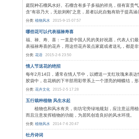
庭院种石榴风水好。石榴含有多子多福的祥兆，很有富贵气
含“有容乃大，无欲则刚”之意，居者以此自勉有助于提高涵养 
分类:
植物风水
2015-9-15 07:57
哪些花可以代表福禄寿喜
福、禄、寿、喜：一直是中国人民的美好祝愿，代表人们最
表福禄寿喜的花卉，用这些花卉装点家庭或者送礼，都是非常吉
分类:
花语
2015-2-6 23:50
情人节送花的绝招
每年2月14日，通常在情人节中，以赠送一支红玫瑰来表
胶袋中，在花柄的下半部用彩带系上一个漂亮的蝴蝶结，形成一
分类:
花卉文化
2015-2-5 17:28
五行栽种植物 风生水起
植物也和风水有关，街坊宅旁绿地规划，应注意运用植物
而且注意发挥植物的功能，为居民创造良好的风水环境。 植
分类:
植物风水
2014-7-6 20:47
牡丹诗词