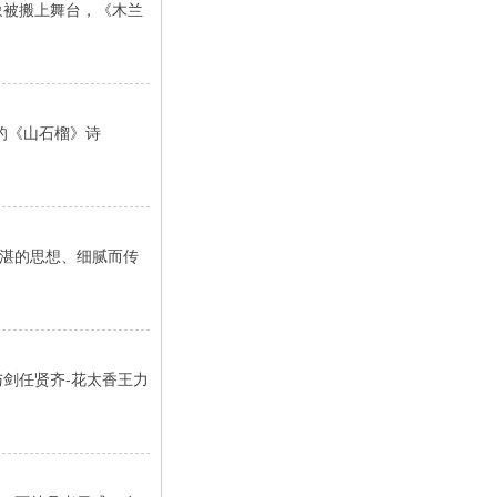
象被搬上舞台，《木兰
的《山石榴》诗
湛的思想、细腻而传
与剑任贤齐-花太香王力