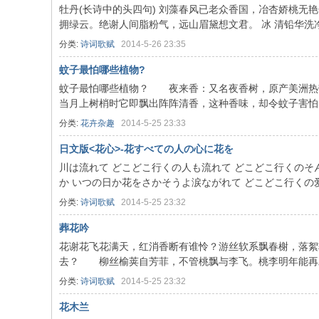
牡丹(长诗中的头四句) 刘藻春风已老众香国，冶杏娇桃无
拥绿云。绝谢人间脂粉气，远山眉黛想文君。 冰 清铅华洗净著
分类:
诗词歌赋
2014-5-26 23:35
蚊子最怕哪些植物?
蚊子最怕哪些植物？ 夜来香：又名夜香树，原产美洲热
当月上树梢时它即飘出阵阵清香，这种香味，却令蚊子害怕，是
分类:
花卉杂趣
2014-5-25 23:33
日文版<花心>-花すべての人の心に花を
川は流れて どこどこ行くの人も流れて どこどこ行くのそ
か いつの日か花をさかそうよ涙ながれて どこどこ行くの爱も
分类:
诗词歌赋
2014-5-25 23:32
葬花吟
花谢花飞花满天，红消香断有谁怜？游丝软系飘春榭，落
去？ 柳丝榆荚自芳菲，不管桃飘与李飞。桃李明年能再发，
分类:
诗词歌赋
2014-5-25 23:32
花木兰