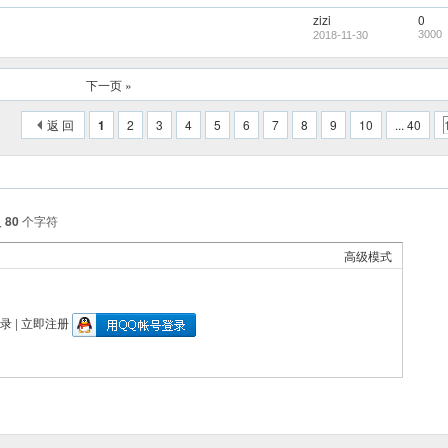
zizi
0
3000
2018-11-30
下一页 »
返 回
1
2
3
4
5
6
7
8
9
10
... 40
入
80
个字符
高级模式
录
|
立即注册