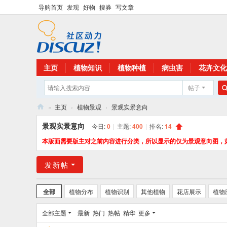
导购首页
发现
好物
搜券
写文章
主页
植物知识
植物种植
病虫害
花卉文化
帖子
»
主页
›
植物景观
›
景观实景意向
花
景观实景意向
今日:
0
|
主题:
400
|
排名:
14
卉
本版面需要版主对之前内容进行分类，所以显示的仅为景观意向图，
植
发新帖
物
网
全部
植物分布
植物识别
其他植物
花店展示
植物
全部主题
最新
热门
热帖
精华
更多