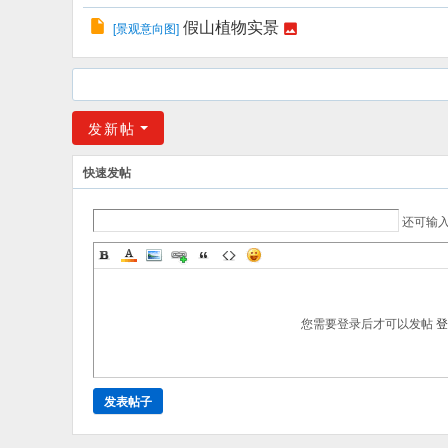
假山植物实景
[
景观意向图
]
发新帖
快速发帖
还可输
您需要登录后才可以发帖
登
发表帖子