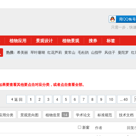
只需一步，快
植物应用
景观设计
植物景观
搜券
标签
热搜:
希美丽
琴叶珊瑚
红花芦莉
黄常山
毛杜鹃
山指甲
风信子
曼陀罗
红
搜
红花继木
银杏
索
如果要查看其他要点击对应分类，或者点击查看全部。
返 回
1
2
3
4
5
6
7
8
9
10
... 40
应用分类
景观意向图
植物造景
14
学术论文
标准规范
技术文档
新窗
作者
回复