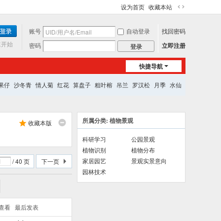
设为首页
收藏本站
切
换
账号
自动登录
找回密码
到
宽
速开始
密码
立即注册
登录
版
快捷导航
果仔
沙冬青
情人菊
红花
算盘子
粗叶榕
吊兰
罗汉松
月季
水仙
所属分类: 植物景观
收藏本版
科研学习
公园景观
植物识别
植物分布
家居园艺
景观实景意向
/ 40 页
下一页
园林技术
/查看
最后发表