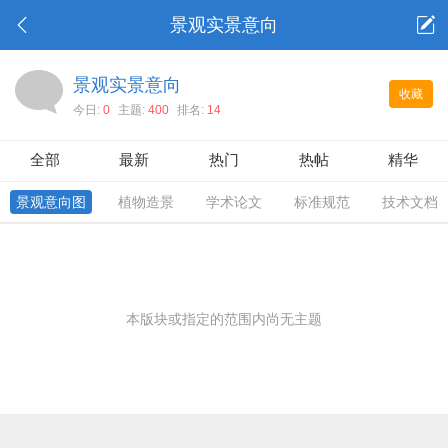
景观实景意向
景观实景意向
收藏
今日:
0
主题:
400
排名:
14
全部
最新
热门
热帖
精华
景观意向图
植物造景
学术论文
标准规范
技术文档
本版块或指定的范围内尚无主题